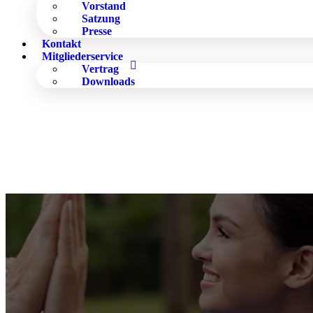
Vorstand
Satzung
Presse
Kontakt
Mitgliederservice
Vertrag
Downloads