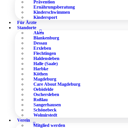
Prävention
Ernährungsberatung
Kinderschwimmen
Kindersport
Für Ärzte
Standorte
Aken
Blankenburg
Dessau
Erxleben
Flechtingen
Haldensleben
Halle (Saale)
Harbke
Köthen
Magdeburg
Care About Magdeburg
Oebisfelde
Oschersleben
Roßlau
Sangerhausen
Schönebeck
Wolmirstedt
Verein
Mitglied werden